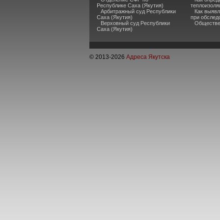
Республике Саха (Якутия)
теплоизоля
Арбитражный суд Республики
Как выявл
Саха (Якутия)
при обслед
Верховный суд Республики
Обществен
Саха (Якутия)
© 2013-
2026
Адреса Якутска