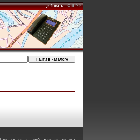
добавить
ФИРМУ
году: как рост платежей отразится на жителях