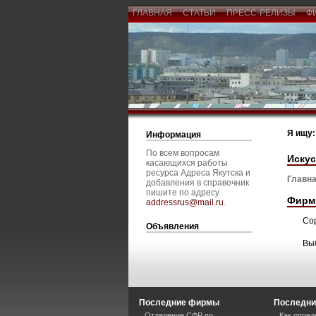
ГЛАВНАЯ
СТАТЬИ
ПРЕСС-РЕЛИЗЫ
Ф
Я ищу:
Информация
По всем вопросам
Иску
касающихся работы
ресурса Адреса Якутска и
Главна
добавления в справочник
пишите по адресу
Фирм
addressrus@mail.ru
.
Со
Объявления
Вы
Последние фирмы
Последни
Отделение СФР по
Как опред