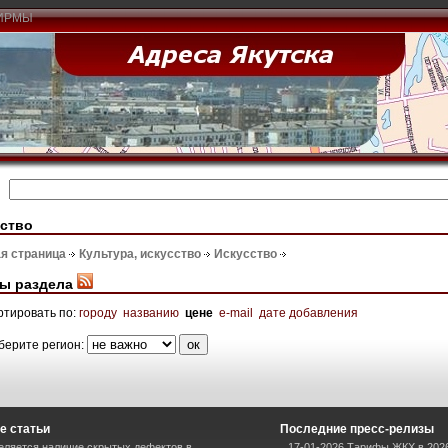
ИРМЫ
сство
я страница
Культура, искусство
Искусство
ы раздела
ртировать по:
городу
названию
цене
e-mail
дате добавления
берите регион:
е статьи
Последние пресс-релизы
еляется наличие скрытых дефектов в
17-01-2026 Тарифы ЖКХ в 2026 