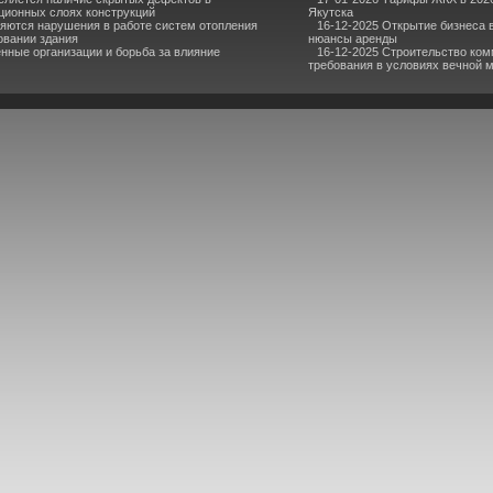
ционных слоях конструкций
Якутска
яются нарушения в работе систем отопления
16-12-2025 Открытие бизнеса 
овании здания
нюансы аренды
ные организации и борьба за влияние
16-12-2025 Строительство ком
требования в условиях вечной 