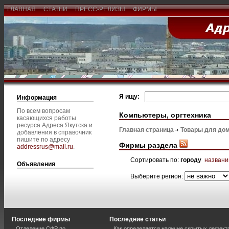
ГЛАВНАЯ
СТАТЬИ
ПРЕСС-РЕЛИЗЫ
ФИРМЫ
Я ищу:
Информация
По всем вопросам
Компьютеры, оргтехника
касающихся работы
ресурса Адреса Якутска и
Главная страница
Товары для дом
добавления в справочник
пишите по адресу
Фирмы раздела
addressrus@mail.ru
.
Сортировать по:
городу
назван
Объявления
Выберите регион:
Последние фирмы
Последние статьи
Отделение СФР по
Как определяется наличие скрытых дефект