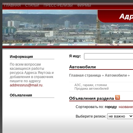
ГЛАВНАЯ
СТАТЬИ
ПРЕСС-РЕЛИЗЫ
ФИРМЫ
Я ищу:
Информация
По всем вопросам
Автомобили
касающихся работы
ресурса Адреса Якутска и
Главная страница
Автомобили
добавления в справочник
пишите по адресу
addressrus@mail.ru
.
АЗС, гаражи, стоянки
Продажа автомобилей
Объявления
Объявления раздела
Сортировать по:
городу
назван
Выберите регион: