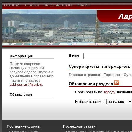
ГЛАВНАЯ
СТАТЬИ
ПРЕСС-РЕЛИЗЫ
ФИРМЫ
Я ищу:
Информация
По всем вопросам
Супермаркеты, гипермаркеты
касающихся работы
ресурса Адреса Якутска и
Главная страница
Торговля
Супе
добавления в справочник
пишите по адресу
Объявления раздела
addressrus@mail.ru
.
Сортировать по:
городу
названи
Объявления
Выберите регион:
Последние фирмы
Последние статьи
Отделение СФР по
Как определяется наличие скрытых дефект