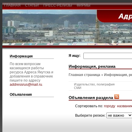
ГЛАВНАЯ
СТАТЬИ
ПРЕСС-РЕЛИЗЫ
ФИРМЫ
Я ищу:
Информация
По всем вопросам
Информация, реклама
касающихся работы
ресурса Адреса Якутска и
Главная страница
Информация, р
добавления в справочник
пишите по адресу
addressrus@mail.ru
.
Издательство, полиграфия
СМИ
Объявления
Объявления раздела
Сортировать по:
городу
названи
Выберите регион: