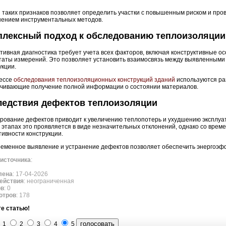
 таких признаков позволяет определить участки с повышенным риском и про
ением инструментальных методов.
плексный подход к обследованию теплоизоляции
ивная диагностика требует учета всех факторов, включая конструктивные ос
таты измерений. Это позволяет установить взаимосвязь между выявленными
укции.
ессе
обследования теплоизоляционных конструкций зданий
используются ра
чивающие получение полной информации о состоянии материалов.
ледствия дефектов теплоизоляции
рование дефектов приводит к увеличению теплопотерь и ухудшению эксплуа
 этапах это проявляется в виде незначительных отклонений, однако со вре
ивности конструкции.
еменное выявление и устранение дефектов позволяет обеспечить энергоэфф
источника
:
лена
: 17-04-2026
ействия
: неограниченная
ов
: 0
отров
: 178
е статью!
1
2
3
4
5