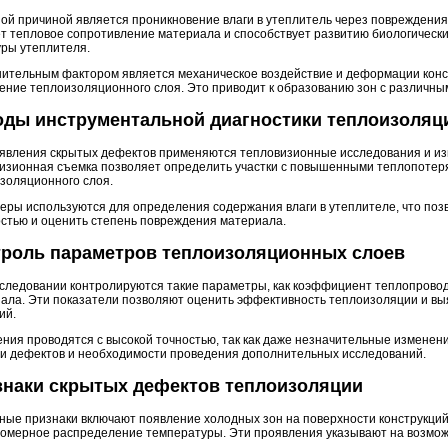
ой причиной является проникновение влаги в утеплитель через повреждения
т тепловое сопротивление материала и способствует развитию биологически
уры утеплителя.
ительным фактором является механическое воздействие и деформации кон
ение теплоизоляционного слоя. Это приводит к образованию зон с различны
оды инструментальной диагностики теплоизоляц
явления скрытых дефектов применяются тепловизионные исследования и из
изионная съемка позволяет определить участки с повышенными теплопотеря
золяционного слоя.
еры используются для определения содержания влаги в утеплителе, что по
стью и оценить степень повреждения материала.
троль параметров теплоизоляционных слоев
следовании контролируются такие параметры, как коэффициент теплопровод
ала. Эти показатели позволяют оценить эффективность теплоизоляции и вы
ий.
ния проводятся с высокой точностью, так как даже незначительные изменени
и дефектов и необходимости проведения дополнительных исследований.
знаки скрытых дефектов теплоизоляции
ные признаки включают появление холодных зон на поверхности конструкций
омерное распределение температуры. Эти проявления указывают на возмо