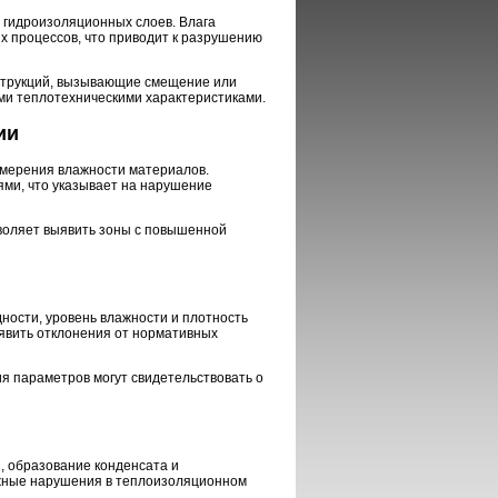
 гидроизоляционных слоев. Влага
х процессов, что приводит к разрушению
струкций, вызывающие смещение или
ми теплотехническими характеристиками.
ии
мерения влажности материалов.
ми, что указывает на нарушение
зволяет выявить зоны с повышенной
ности, уровень влажности и плотность
явить отклонения от нормативных
я параметров могут свидетельствовать о
, образование конденсата и
жные нарушения в теплоизоляционном