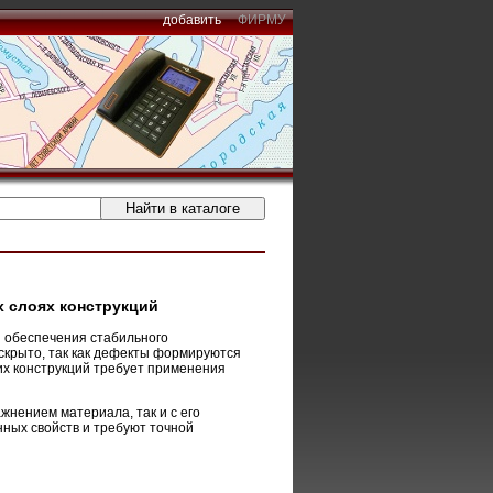
добавить
ФИРМУ
 слоях конструкций
 обеспечения стабильного
скрыто, так как дефекты формируются
их конструкций требует применения
жнением материала, так и с его
ных свойств и требуют точной