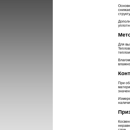
Основн
снижае
структ
Дополн
уплотн
Мет
Для вы
Теплов
теплои
Влагом
влажно
Кон
При об
матери
значен
Измере
наличи
При
Косвен
неравн
слое.