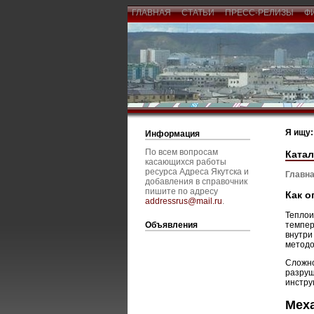
ГЛАВНАЯ
СТАТЬИ
ПРЕСС-РЕЛИЗЫ
Ф
Я ищу:
Информация
По всем вопросам
Катал
касающихся работы
ресурса Адреса Якутска и
Главна
добавления в справочник
пишите по адресу
Как о
addressrus@mail.ru
.
Теплои
Объявления
темпер
внутри
методо
Сложно
разруш
инстру
Мех