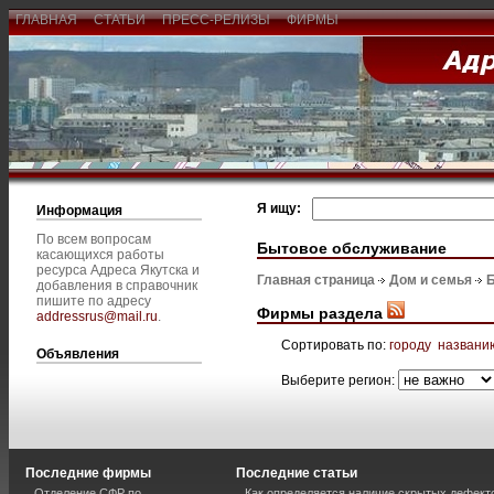
ГЛАВНАЯ
СТАТЬИ
ПРЕСС-РЕЛИЗЫ
ФИРМЫ
Я ищу:
Информация
По всем вопросам
Бытовое обслуживание
касающихся работы
ресурса Адреса Якутска и
Главная страница
Дом и семья
добавления в справочник
пишите по адресу
Фирмы раздела
addressrus@mail.ru
.
Сортировать по:
городу
названи
Объявления
Выберите регион:
Последние фирмы
Последние статьи
Отделение СФР по
Как определяется наличие скрытых дефект