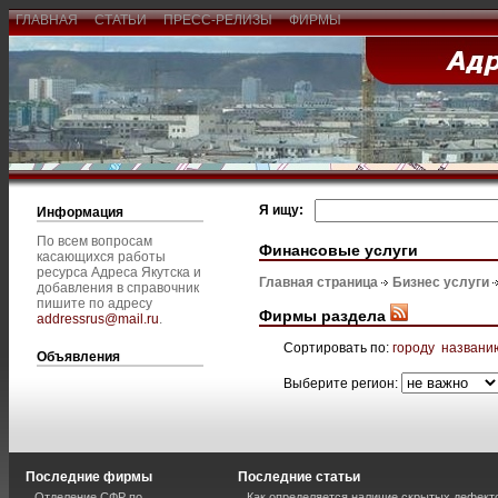
ГЛАВНАЯ
СТАТЬИ
ПРЕСС-РЕЛИЗЫ
ФИРМЫ
Я ищу:
Информация
По всем вопросам
Финансовые услуги
касающихся работы
ресурса Адреса Якутска и
Главная страница
Бизнес услуги
добавления в справочник
пишите по адресу
Фирмы раздела
addressrus@mail.ru
.
Сортировать по:
городу
названи
Объявления
Выберите регион:
Последние фирмы
Последние статьи
Отделение СФР по
Как определяется наличие скрытых дефект