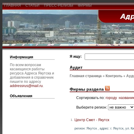
ГЛАВНАЯ
СТАТЬИ
ПРЕСС-РЕЛИЗЫ
ФИРМЫ
Я ищу:
Информация
По всем вопросам
Аудит
касающихся работы
ресурса Адреса Якутска и
Главная страница
Контроль
Ауд
добавления в справочник
пишите по адресу
addressrus@mail.ru
.
Фирмы раздела
Объявления
Сортировать по:
городу
названи
Выберите регион:
Центр Смет - Якутск
1.
регион: Якутск , адрес: г. Якутск, ул. К