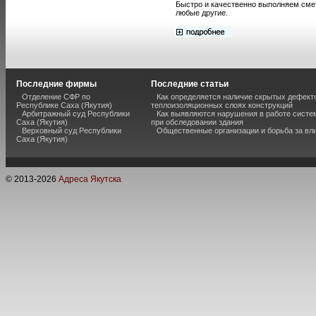
Быстро и качественно выполняем смет
любые другие.
Последние фирмы
Последние статьи
Отделение СФР по
Как определяется наличие скрытых дефект
Республике Саха (Якутия)
теплоизоляционных слоях конструкций
Арбитражный суд Республики
Как выявляются нарушения в работе систе
Саха (Якутия)
при обследовании здания
Верховный суд Республики
Общественные организации и борьба за вл
Саха (Якутия)
© 2013-
2026
Адреса Якутска