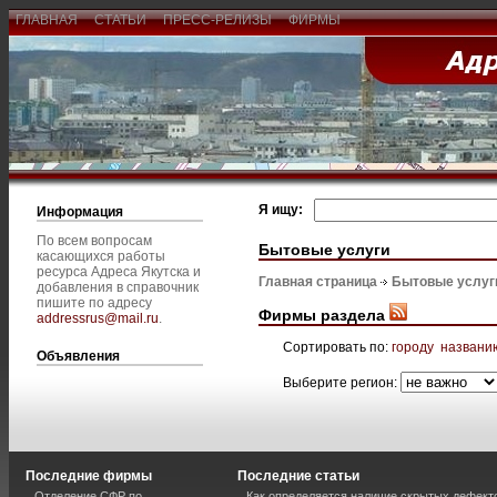
ГЛАВНАЯ
СТАТЬИ
ПРЕСС-РЕЛИЗЫ
ФИРМЫ
Я ищу:
Информация
По всем вопросам
Бытовые услуги
касающихся работы
ресурса Адреса Якутска и
Главная страница
Бытовые услуг
добавления в справочник
пишите по адресу
Фирмы раздела
addressrus@mail.ru
.
Сортировать по:
городу
названи
Объявления
Выберите регион:
Последние фирмы
Последние статьи
Отделение СФР по
Как определяется наличие скрытых дефект